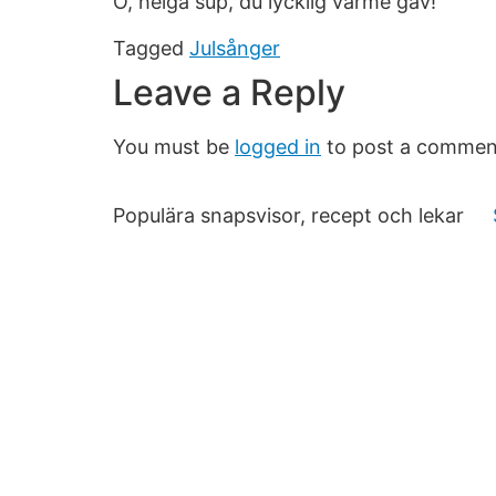
O, helga sup, du lycklig värme gav!
Tagged
Julsånger
Leave a Reply
You must be
logged in
to post a commen
Populära snapsvisor, recept och lekar