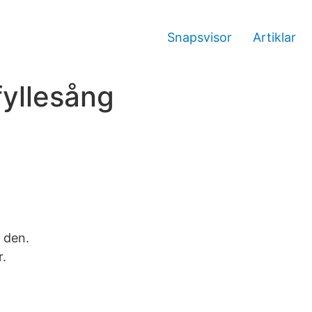
Snapsvisor
Artiklar
fyllesång
v den.
r.