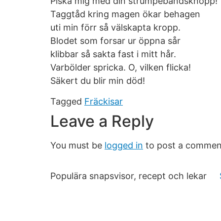
Piska mig med din strumpebandsknopp!
Taggtåd kring magen ökar behagen
uti min förr så välskapta kropp.
Blodet som forsar ur öppna sår
klibbar så sakta fast i mitt hår.
Varbölder spricka. O, vilken flicka!
Säkert du blir min död!
Tagged
Fräckisar
Leave a Reply
You must be
logged in
to post a commen
Populära snapsvisor, recept och lekar