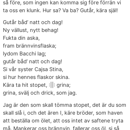
så före, som ingen kan komma sig före förrän vi
ta oss en klunk. Hur sa? Va ba? Gutår, kära själ!
Gutår båd’ natt och dag!
Ny vällust, nytt behag!
Fukta din aska,
fram brännvinsflaska;
lydom Bacchi lag;
gutår båd’ natt och dag!
Si vår syster Cajsa Stina,
si hur hennes flaskor skina.
Kära ta hit stopet, :||: grina;
grina, svälj och drick, som jag.
Jag är den som skall tömma stopet, det är du som
skall slå i, och det ären I, käre bröder, som haven
att beställa om ölet, att oss intet av saftene tryta
må. Mankerar oss brännvin, fallerar oss öl, si så