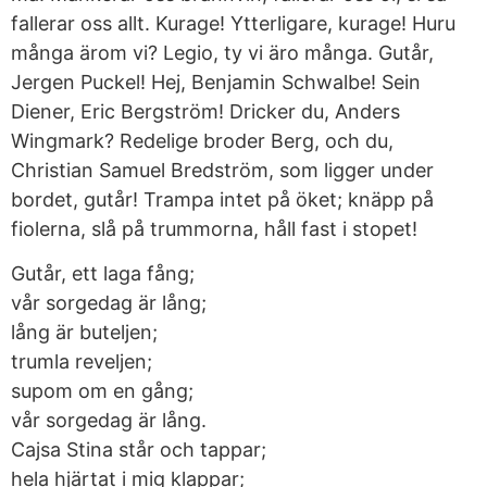
fallerar oss allt. Kurage! Ytterligare, kurage! Huru
många ärom vi? Legio, ty vi äro många. Gutår,
Jergen Puckel! Hej, Benjamin Schwalbe! Sein
Diener, Eric Bergström! Dricker du, Anders
Wingmark? Redelige broder Berg, och du,
Christian Samuel Bredström, som ligger under
bordet, gutår! Trampa intet på öket; knäpp på
fiolerna, slå på trummorna, håll fast i stopet!
Gutår, ett laga fång;
vår sorgedag är lång;
lång är buteljen;
trumla reveljen;
supom om en gång;
vår sorgedag är lång.
Cajsa Stina står och tappar;
hela hjärtat i mig klappar;