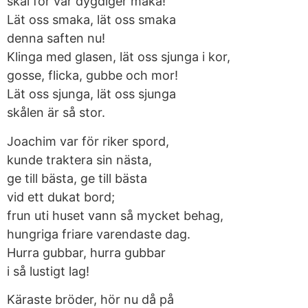
skål för var dygdiger maka!
Lät oss smaka, lät oss smaka
denna saften nu!
Klinga med glasen, lät oss sjunga i kor,
gosse, flicka, gubbe och mor!
Lät oss sjunga, lät oss sjunga
skålen är så stor.
Joachim var för riker spord,
kunde traktera sin nästa,
ge till bästa, ge till bästa
vid ett dukat bord;
frun uti huset vann så mycket behag,
hungriga friare varendaste dag.
Hurra gubbar, hurra gubbar
i så lustigt lag!
Käraste bröder, hör nu då på