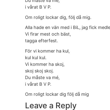
Du måste va mé,
i vårat B V P.
Om roligt lockar dig, följ då mig.
Alla hade en vän med i BiL, jag fick medl
Vi firar mest och bäst,
tagga efterfest.
För vi kommer ha kul,
kul kul kul.
Vi kommer ha skoj,
skoj skoj skoj.
Du måste va mé,
i vårat B V P.
Om roligt lockar dig följ då mig
Leave a Reply