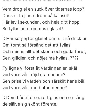
Vem drog ej en suck över tidernas lopp?
Dock sitt ej och dröm på kalaset!
Här lev i sekunden, och hela ditt hopp
Se fyllas och tömmas i glaset!
|: Här sörj ej för glaset om fullt så drick ur
Om tomt så försänd det att fyllas
Och minns allt det sköna och goda förut,
Se’n glädjen och nöjet må hyllas. ????
Ty ägne vi först åt värdinnan en skål
vad vore vår fröjd utan henne?
Sen prise vi värden och särskilt hans bål
vad vore vårt mod utan denne?
|: Dem både förena ett glas och en sång
de själve sig skönt förente.