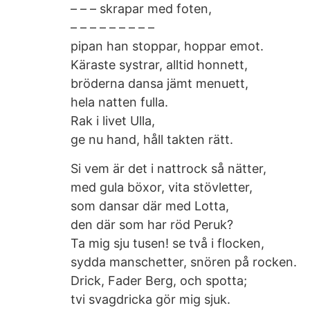
– – – skrapar med foten,
– – – – – – – – –
pipan han stoppar, hoppar emot.
Käraste systrar, alltid honnett,
bröderna dansa jämt menuett,
hela natten fulla.
Rak i livet Ulla,
ge nu hand, håll takten rätt.
Si vem är det i nattrock så nätter,
med gula böxor, vita stövletter,
som dansar där med Lotta,
den där som har röd Peruk?
Ta mig sju tusen! se två i flocken,
sydda manschetter, snören på rocken.
Drick, Fader Berg, och spotta;
tvi svagdricka gör mig sjuk.