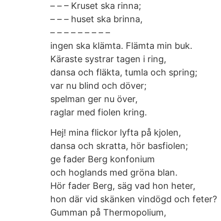
– – – Kruset ska rinna;
– – – huset ska brinna,
– – – – – – – – –
ingen ska klämta. Flämta min buk.
Käraste systrar tagen i ring,
dansa och fläkta, tumla och spring;
var nu blind och döver;
spelman ger nu över,
raglar med fiolen kring.
Hej! mina flickor lyfta på kjolen,
dansa och skratta, hör basfiolen;
ge fader Berg konfonium
och hoglands med gröna blan.
Hör fader Berg, säg vad hon heter,
hon där vid skänken vindögd och feter?
Gumman på Thermopolium,