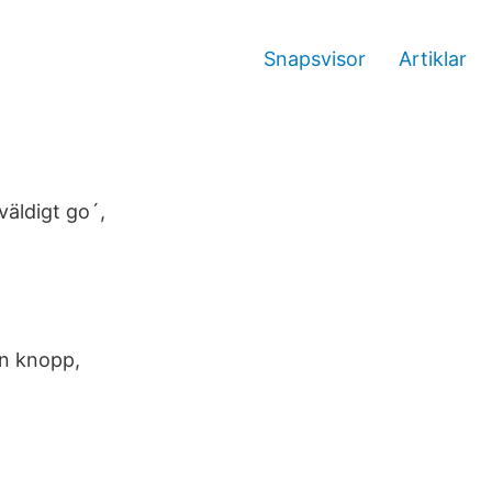
Snapsvisor
Artiklar
väldigt go´,
din knopp,