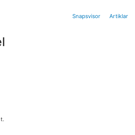
Snapsvisor
Artiklar
l
t.