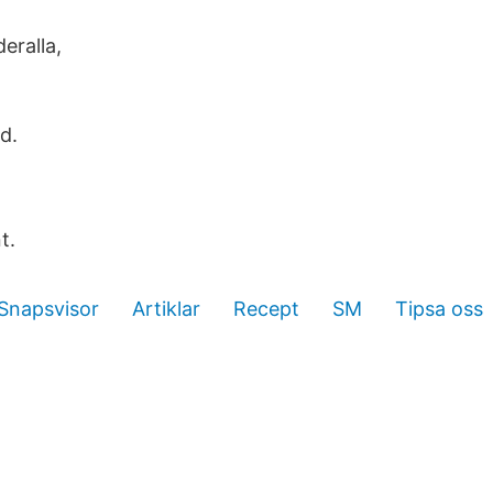
eralla,
d.
t.
Snapsvisor
Artiklar
Recept
SM
Tipsa oss