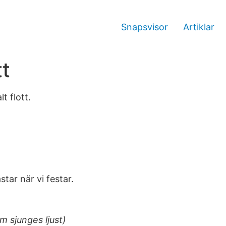
Snapsvisor
Artiklar
t
t flott.
tar när vi festar.
um sjunges ljust)