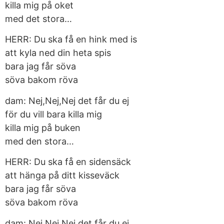
killa mig på oket
med det stora…
HERR: Du ska få en hink med is
att kyla ned din heta spis
bara jag får söva
söva bakom röva
dam: Nej,Nej,Nej det får du ej
för du vill bara killa mig
killa mig på buken
med den stora…
HERR: Du ska få en sidensäck
att hänga på ditt kisseväck
bara jag får söva
söva bakom röva
dam: Nej,Nej,Nej det får du ej