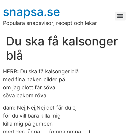
snapsa.se
Populära snapsvisor, recept och lekar
Du ska få kalsonger
blå
HERR: Du ska få kalsonger blå
med fina naken bilder på
om jag blott får söva
söva bakom röva
dam: Nej,Nej,Nej det får du ej
för du vill bara killa mig
killa mig på gumpen
med den långa……(ompa ompa…..)