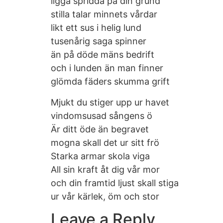
ligga spridda på din grund
stilla talar minnets vårdar
likt ett sus i helig lund
tusenårig saga spinner
än på döde mäns bedrift
och i lunden än man finner
glömda fäders skumma grift
Mjukt du stiger upp ur havet
vindomsusad sångens ö
Är ditt öde än begravet
mogna skall det ur sitt frö
Starka armar skola viga
All sin kraft åt dig vår mor
och din framtid ljust skall stiga
ur vår kärlek, öm och stor
Leave a Reply