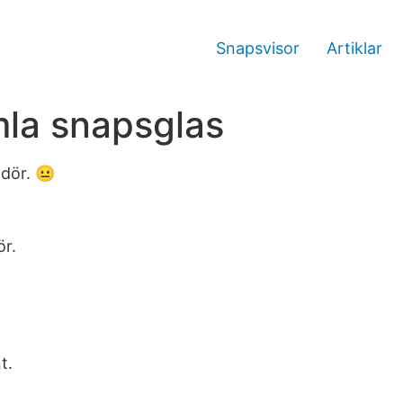
Snapsvisor
Artiklar
mla snapsglas
 dör. 😐
ör.
t.