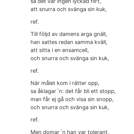
så det var ingen lyckad flirt,
att snurra och svänga sin kuk,
ref.
Till följd av damens arga gnäll,
han sattes redan samma kväll,
att sitta i en ensamcell,
och snurra och svänga sin kuk,
ref.
När målet kom i rätter opp,
sa åklagar´n: det får bli ett stopp,
man får ej gå och visa sin snopp,
och snurra och svänga sin kuk,
ref.
Men domar´n han var tolerant,