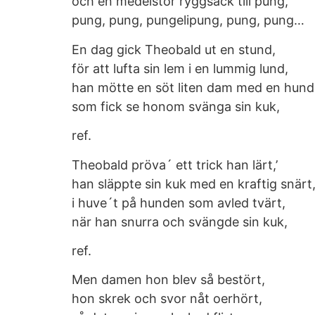
och en medelstor ryggsäck till pung,
pung, pung, pungelipung, pung, pung…
En dag gick Theobald ut en stund,
för att lufta sin lem i en lummig lund,
han mötte en söt liten dam med en hund
som fick se honom svänga sin kuk,
ref.
Theobald pröva´ ett trick han lärt,’
han släppte sin kuk med en kraftig snärt
i huve´t på hunden som avled tvärt,
när han snurra och svängde sin kuk,
ref.
Men damen hon blev så bestört,
hon skrek och svor nåt oerhört,