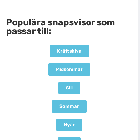
Populära snapsvisor som
passar till:
Kräftskiva
Midsommar
Sill
Sommar
Nyår