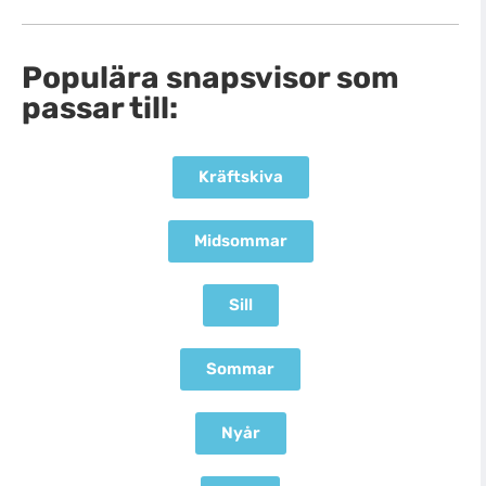
Populära snapsvisor som
passar till:
Kräftskiva
Midsommar
Sill
Sommar
Nyår